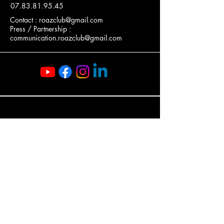
07.83.81.95.45
Contact :
roazclub@gmail.com
Press / Partnership :
communication.roazclub@gmail.com
Rennes, France
French - Privacy policy
Accessibility Statement
French - Terms & Conditions
French - Refund Policy