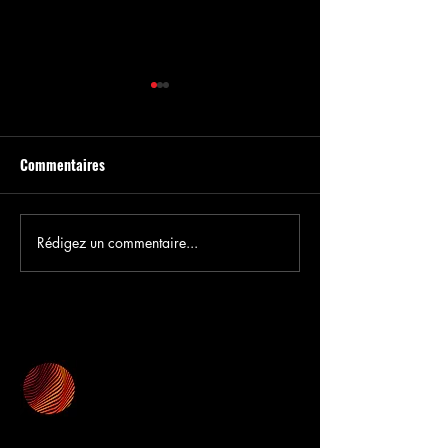
Commentaires
STIMUL ÉDITION 5
STIMUL ÉDITION 4
Rédigez un commentaire...