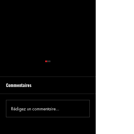
Commentaires
STIMUL ÉDITION 4
STIMUL ÉDITION 3
Rédigez un commentaire...