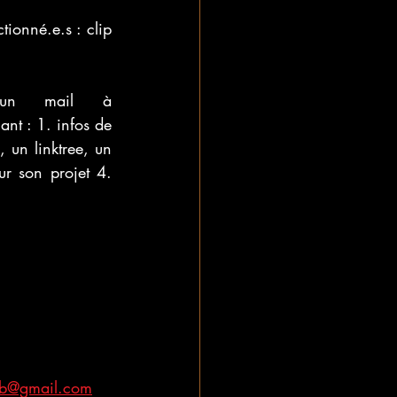
ionné.e.s : clip 
Pour y participer, les artiste.s doivent nous envoyer un mail à 
t : 1. infos de 
 un linktree, un 
ur son projet 4. 
ub@gmail.com