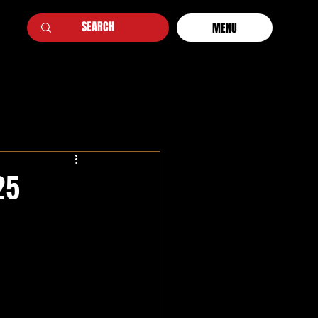
MENU
25