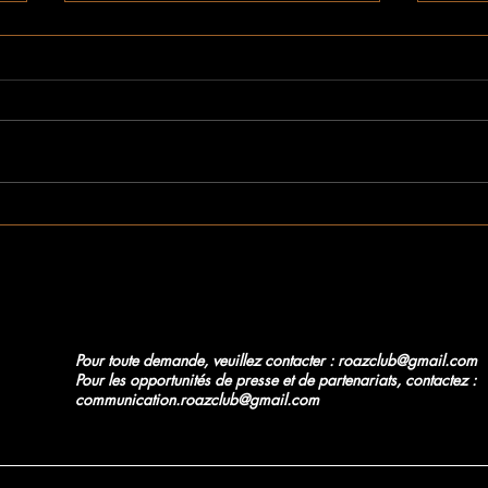
BYPASS [Nouveau format]
Lauré
hommage à la culture Rap et
2025/
Hip-Hop
proje
Pour toute demande, veuillez contacter :
roazclub@gmail.com
Pour les opportunités de presse et de partenariats, contactez :
communication.roazclub@gmail.com